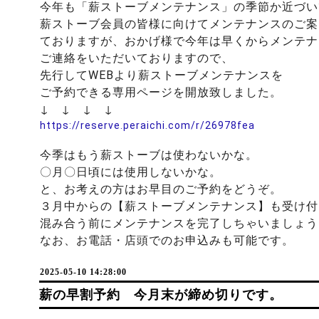
今年も「薪ストーブメンテナンス」の季節か近づい
薪ストーブ会員の皆様に向けてメンテナンスのご案
ておりますが、
おかげ様で今年は早くからメンテナ
ご連絡をいただいておりますので、
先行してWEBより薪ストーブメンテナンスを
ご予約できる専用ページを開放致しました。
↓ ↓ ↓ ↓
https://reserve.peraichi.com/r/26978fea
今季はもう薪ストーブは使わないかな。
〇月〇日頃には使用しないかな。
と、お考えの方はお早目のご予約をどうぞ。
３月中からの【薪ストーブメンテナンス】も受け付
混み合う前にメンテナンスを完了しちゃいましょう
なお、お電話・店頭でのお申込みも可能です。
2025-05-10 14:28:00
薪の早割予約 今月末が締め切りです。