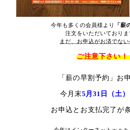
今年も多くの会員様より
「薪
注文を
いただいておりま
まだ、お申込がお済でない
ご注意下さい！
「薪の早割予約」お
今月末
5月31日（土）
お申込とお支払
完了が
今年はインターネットｗｅｂ