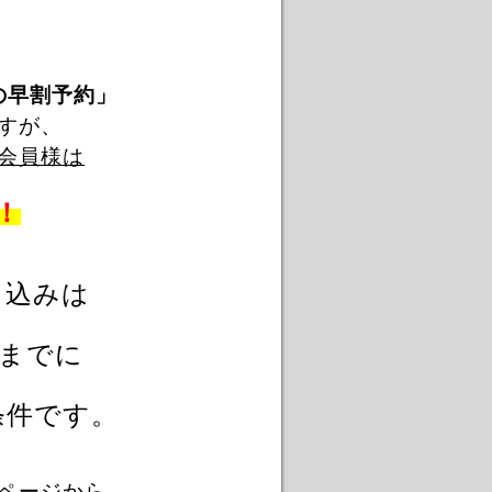
の早割予約」
すが、
会員様は
！
申込みは
までに
条件です。
ページから