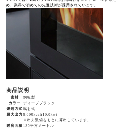
め、業界で初めての先進技術が採用されています。
商品説明
素材
鋼板製
カラー
ディープブラック
燃焼方式
輻射式
最大出力
8,600kcal(10.0kw)
※出力数値をもとに算出しています。
暖房面積
130平方メートル