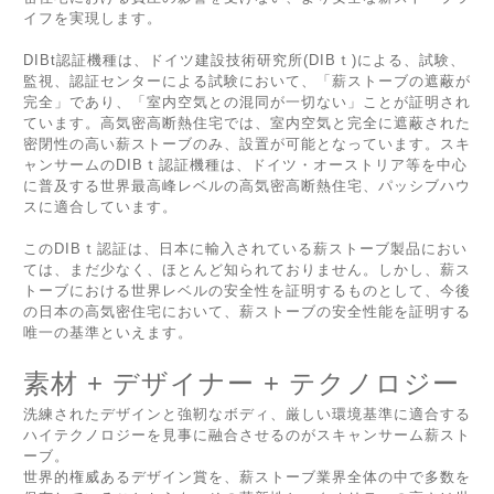
イフを実現します。
DIBt認証機種は、ドイツ建設技術研究所(DIBｔ)による、試験、
監視、認証センターによる試験において、「薪ストーブの遮蔽が
完全」であり、「室内空気との混同が一切ない」ことが証明され
ています。高気密高断熱住宅では、室内空気と完全に遮蔽された
密閉性の高い薪ストーブのみ、設置が可能となっています。スキ
ャンサームのDIBｔ認証機種は、ドイツ・オーストリア等を中心
に普及する世界最高峰レベルの高気密高断熱住宅、パッシブハウ
スに適合しています。
このDIBｔ認証は、日本に輸入されている薪ストーブ製品におい
ては、まだ少なく、ほとんど知られておりません。しかし、薪ス
トーブにおける世界レベルの安全性を証明するものとして、今後
の日本の高気密住宅において、薪ストーブの安全性能を証明する
唯一の基準といえます。
素材 + デザイナー + テクノロジー
洗練されたデザインと強靭なボディ、厳しい環境基準に適合する
ハイテクノロジーを見事に融合させるのがスキャンサーム薪スト
ーブ。
世界的権威あるデザイン賞を、薪ストーブ業界全体の中で多数を