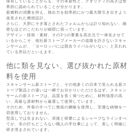
保有していることからも、その革新性と、クオリティの高さは世
界的に認められていることが分かります。
薪燃料の消費を抑え、熱出力を効率的にかつ最大限引き出すよう
改良された燃焼設計。
さらに、大胆にそぎ落とされたフォルムからは計り知れない、緻
密なほどのこだわりが細部に宿っています。
デザイン・技術・素材、その3つの要素を高次元で一体化させて
いるからこそ、他社薪ストーブメーカーの追随を許さないスキャ
ンサームが、「ヨーロッパには競合ライバルがいない」と言われ
ている所以だといえます。
他に類を見ない、選び抜かれた原材
料を使用
スキャンサーム薪ストーブと、その他多くの日本で見られる薪ス
トーブ製品との違いは一瞬でお分かりいただけるはず。スキャン
サームの薪ストーブは、品質を長く保つために、材料強度の高
い、高級な原材料から厳選して使用しています。
そのため、外装のすべてに無垢の鋼板を使用し、安価な鋳物を一
切使用しておりません。
型流しでは生まれない、溶接と研磨によるシャープなラインすべ
てが、非の打ちどころない職人の手仕事によって、美しく明確に
研ぎ澄まされています。