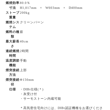
燃焼効率
80.0％
寸法
H1,017mm × W603mm × D400mm
ストーブ
200kg
重量
燃焼シス
クリーンバーン
テム
燃料の種
薪
類
最大薪長
40cm
さ
連続燃焼
2時間
時間
温度調節
手動
機能
煙突接続
上部
方法
煙突接続
Φ150mm
径
仕様
・DIBt仕様(＊)
・灰受け付
・サーモストーン内蔵可能
＊高気密住宅向けには、DIBt認証機種をお選びくださ