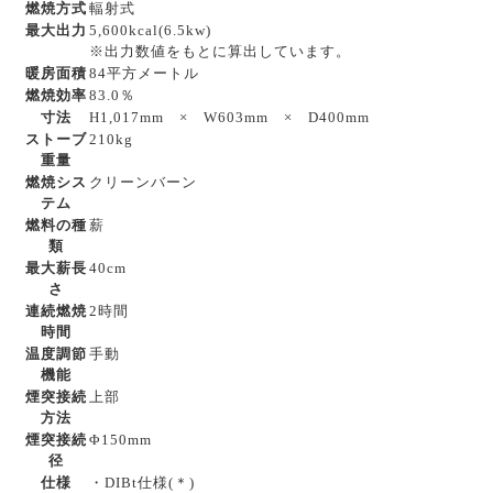
燃焼方式
輻射式
最大出力
5,600kcal(6.5kw)
※出力数値をもとに算出しています。
暖房面積
84平方メートル
燃焼効率
83.0％
寸法
H1,017mm × W603mm × D400mm
ストーブ
210kg
重量
燃焼シス
クリーンバーン
テム
燃料の種
薪
類
最大薪長
40cm
さ
連続燃焼
2時間
時間
温度調節
手動
機能
煙突接続
上部
方法
煙突接続
Φ150mm
径
仕様
・DIBt仕様(＊)